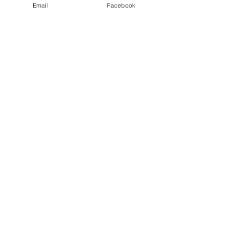
Follow us on Instagram
Email
Facebook
Síguenos en